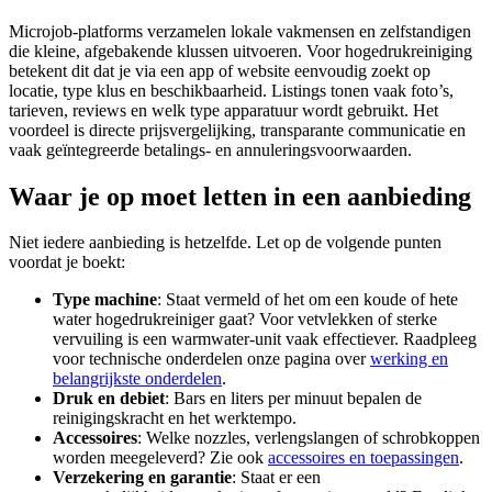
Microjob-platforms verzamelen lokale vakmensen en zelfstandigen
die kleine, afgebakende klussen uitvoeren. Voor hogedrukreiniging
betekent dit dat je via een app of website eenvoudig zoekt op
locatie, type klus en beschikbaarheid. Listings tonen vaak foto’s,
tarieven, reviews en welk type apparatuur wordt gebruikt. Het
voordeel is directe prijsvergelijking, transparante communicatie en
vaak geïntegreerde betalings- en annuleringsvoorwaarden.
Waar je op moet letten in een aanbieding
Niet iedere aanbieding is hetzelfde. Let op de volgende punten
voordat je boekt:
Type machine
: Staat vermeld of het om een koude of hete
water hogedrukreiniger gaat? Voor vetvlekken of sterke
vervuiling is een warmwater-unit vaak effectiever. Raadpleeg
voor technische onderdelen onze pagina over
werking en
belangrijkste onderdelen
.
Druk en debiet
: Bars en liters per minuut bepalen de
reinigingskracht en het werktempo.
Accessoires
: Welke nozzles, verlengslangen of schrobkoppen
worden meegeleverd? Zie ook
accessoires en toepassingen
.
Verzekering en garantie
: Staat er een