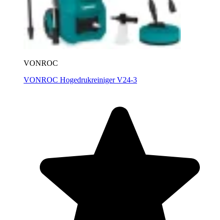
VONROC
VONROC Hogedrukreiniger V24-3