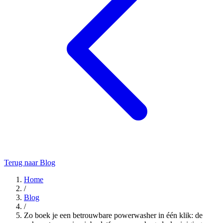
Terug naar Blog
Home
/
Blog
/
Zo boek je een betrouwbare powerwasher in één klik: de