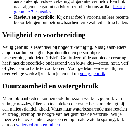
aansprakelijkheidsverzekering of garantie vermeld? Een link
naar algemene garantieadviezen vind je in ons artikel
Let op
garantie: 7 clausules
.
Reviews en portfolio
: Kijk naar foto’s voor/na en lees recente
beoordelingen om betrouwbaarheid en kwaliteit in te schatten.
Veiligheid en voorbereiding
Veilig gebruik is essentieel bij hogedrukreiniging. Vraag aanbieders
altijd naar hun veiligheidsprotocollen en persoonlijke
beschermingsmiddelen (PBM). Controleer of de aanbieder ervaring
heeft met de specifieke ondergrond van jouw klus—steen, hout, verf
of glas—om schade te voorkomen. Voor gedetailleerde richtlijnen
over veilige werkwijzen kun je terecht op
veilig gebruik
.
Duurzaamheid en watergebruik
Microjob-aanbieders kunnen ook duurzaam werken: gebruik van
zuinige nozzles, filters en technieken die water besparen draagt bij
aan milieuvriendelijkheid. Vraag naar waterbesparende maatregelen
en breng jezelf op de hoogte van het gemiddelde verbruik. Wil je
meer weten over milieu-aspecten en optimale waterbesparing, kijk
dan op
waterverbruik en milieu
.