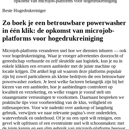
opkomst van microjob-platforms voor hogedrukreiniging
Beste Hogedrukreiniger
Zo boek je een betrouwbare powerwasher
in één klik: de opkomst van microjob-
platforms voor hogedrukreiniging
Microjob-platforms veranderen snel hoe we diensten inhuren — ook
voor hogedrukreiniging. Waar je vroeger advertenties doorzocht of
gereedschap verhuurde en zelf sleutelde aan logistiek, kun je nu in
enkele klikken een ervaren aanbieder met de juiste machine op
locatie krijgen. Dit artikel legt uit waarom deze platforms populair
zijn bij zowel particulieren als kleine bedrijven die een betrouwbare
powerwasher zoeken. Je leest welke factoren belangrijk zijn bij het
kiezen van een aanbieder, hoe je aanbiedingen controleert op
kwaliteit en verzekering, en welke vragen je vooraf stelt om
onaangename verrassingen te voorkomen. Daarnaast bespreken we
praktische tips voor voorbereiding van de klus, veiligheid en
milieuaspecten. Voor wie nadenkt over aankoop of langdurig
gebruik, verwijzen we naar relevante pagina’s over onderdelen,
waterverbruik en onderhoud. Of je nu een oprit wilt reinigen, een
gevel wilt opfrissen of een eventruimte snel wilt schoonmaken: met
de juiste kennis en een slim gebruik van microjob-platforms bespaar