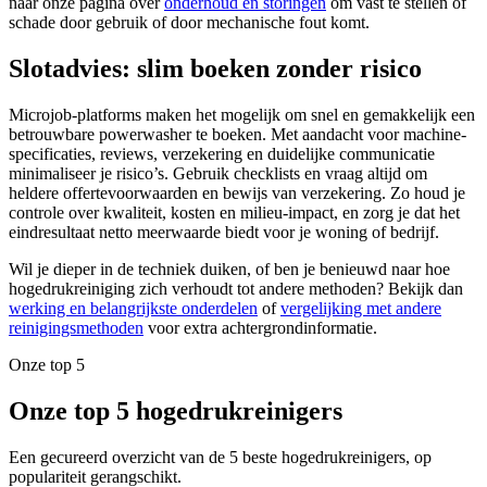
naar onze pagina over
onderhoud en storingen
om vast te stellen of
schade door gebruik of door mechanische fout komt.
Slotadvies: slim boeken zonder risico
Microjob-platforms maken het mogelijk om snel en gemakkelijk een
betrouwbare powerwasher te boeken. Met aandacht voor machine-
specificaties, reviews, verzekering en duidelijke communicatie
minimaliseer je risico’s. Gebruik checklists en vraag altijd om
heldere offertevoorwaarden en bewijs van verzekering. Zo houd je
controle over kwaliteit, kosten en milieu-impact, en zorg je dat het
eindresultaat netto meerwaarde biedt voor je woning of bedrijf.
Wil je dieper in de techniek duiken, of ben je benieuwd naar hoe
hogedrukreiniging zich verhoudt tot andere methoden? Bekijk dan
werking en belangrijkste onderdelen
of
vergelijking met andere
reinigingsmethoden
voor extra achtergrondinformatie.
Onze top 5
Onze top 5 hogedrukreinigers
Een gecureerd overzicht van de 5 beste hogedrukreinigers, op
populariteit gerangschikt.