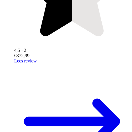
4,5
· 2
€372,99
Lees review