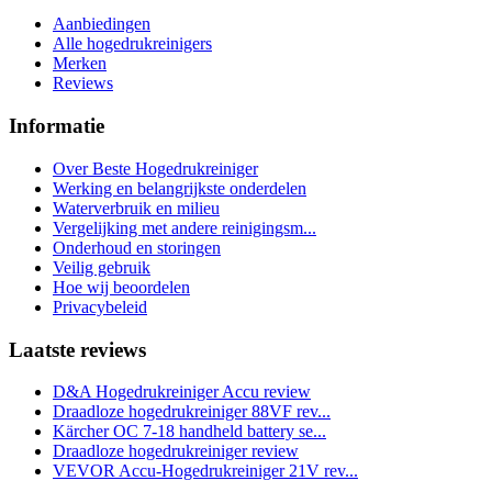
Aanbiedingen
Alle hogedrukreinigers
Merken
Reviews
Informatie
Over Beste Hogedrukreiniger
Werking en belangrijkste onderdelen
Waterverbruik en milieu
Vergelijking met andere reinigingsm...
Onderhoud en storingen
Veilig gebruik
Hoe wij beoordelen
Privacybeleid
Laatste reviews
D&A Hogedrukreiniger Accu review
Draadloze hogedrukreiniger 88VF rev...
Kärcher OC 7-18 handheld battery se...
Draadloze hogedrukreiniger review
VEVOR Accu-Hogedrukreiniger 21V rev...