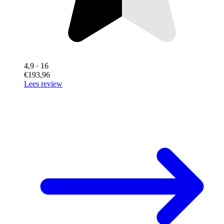
4,9
· 16
€193,96
Lees review