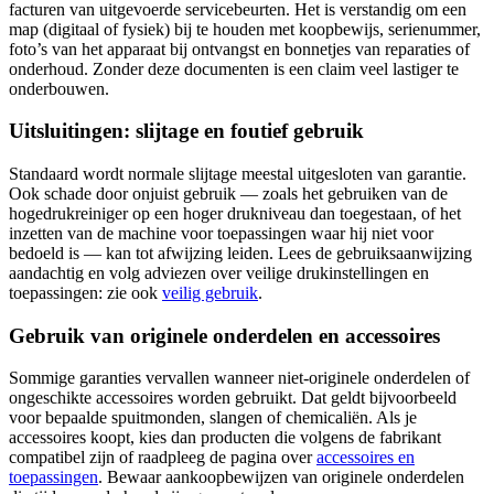
facturen van uitgevoerde servicebeurten. Het is verstandig om een
map (digitaal of fysiek) bij te houden met koopbewijs, serienummer,
foto’s van het apparaat bij ontvangst en bonnetjes van reparaties of
onderhoud. Zonder deze documenten is een claim veel lastiger te
onderbouwen.
Uitsluitingen: slijtage en foutief gebruik
Standaard wordt normale slijtage meestal uitgesloten van garantie.
Ook schade door onjuist gebruik — zoals het gebruiken van de
hogedrukreiniger op een hoger drukniveau dan toegestaan, of het
inzetten van de machine voor toepassingen waar hij niet voor
bedoeld is — kan tot afwijzing leiden. Lees de gebruiksaanwijzing
aandachtig en volg adviezen over veilige drukinstellingen en
toepassingen: zie ook
veilig gebruik
.
Gebruik van originele onderdelen en accessoires
Sommige garanties vervallen wanneer niet-originele onderdelen of
ongeschikte accessoires worden gebruikt. Dat geldt bijvoorbeeld
voor bepaalde spuitmonden, slangen of chemicaliën. Als je
accessoires koopt, kies dan producten die volgens de fabrikant
compatibel zijn of raadpleeg de pagina over
accessoires en
toepassingen
. Bewaar aankoopbewijzen van originele onderdelen