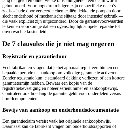
lang dat geldt en onder welke omstandigheden een claim wordt
gehonoreerd. Voor hogedrukreinigers zijn er specifieke risico’s —
zoals schade door verkeerde chemicaliën, lekkende pompen door
slecht onderhoud of mechanische slijtage door intensief gebruik —
die vaak expliciet zijn uitgezonderd. Door de garantievoorwaarden
te kennen voorkom je dat een ogenschijnlijk simpele reparatie tot
onverwachte kosten leidt.
De 7 clausules die je niet mag negeren
Registratie en garantieduur
Veel fabrikanten vragen dat je het apparaat registreert binnen een
bepaalde periode na aankoop om volledige garantie te activeren.
Zonder registratie kun je standaard dekking verliezen of een kortere
garantietermijn hebben. Bewaar een kopie van de
registratiebevestiging en noteer serienummer en aankoopbewijs.
Controleer ook hoe lang de garantie geldt voor onderdelen versus
hoofdcomponenten.
Bewijs van aankoop en onderhoudsdocumentatie
Een garantieclaim vereist vaak het originele aankoopbewijs.
Daarnaast kan de fabrikant vragen om onderhoudsrapporten of