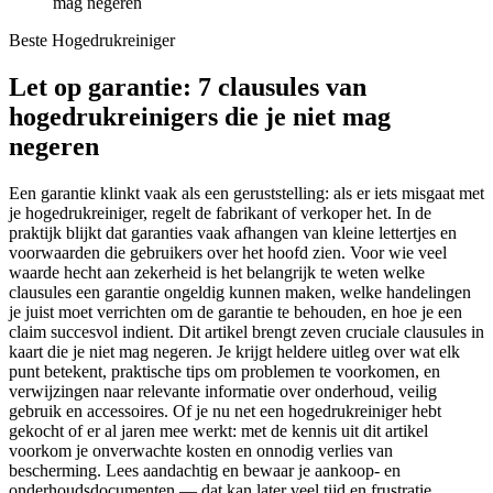
mag negeren
Beste Hogedrukreiniger
Let op garantie: 7 clausules van
hogedrukreinigers die je niet mag
negeren
Een garantie klinkt vaak als een geruststelling: als er iets misgaat met
je hogedrukreiniger, regelt de fabrikant of verkoper het. In de
praktijk blijkt dat garanties vaak afhangen van kleine lettertjes en
voorwaarden die gebruikers over het hoofd zien. Voor wie veel
waarde hecht aan zekerheid is het belangrijk te weten welke
clausules een garantie ongeldig kunnen maken, welke handelingen
je juist moet verrichten om de garantie te behouden, en hoe je een
claim succesvol indient. Dit artikel brengt zeven cruciale clausules in
kaart die je niet mag negeren. Je krijgt heldere uitleg over wat elk
punt betekent, praktische tips om problemen te voorkomen, en
verwijzingen naar relevante informatie over onderhoud, veilig
gebruik en accessoires. Of je nu net een hogedrukreiniger hebt
gekocht of er al jaren mee werkt: met de kennis uit dit artikel
voorkom je onverwachte kosten en onnodig verlies van
bescherming. Lees aandachtig en bewaar je aankoop- en
onderhoudsdocumenten — dat kan later veel tijd en frustratie