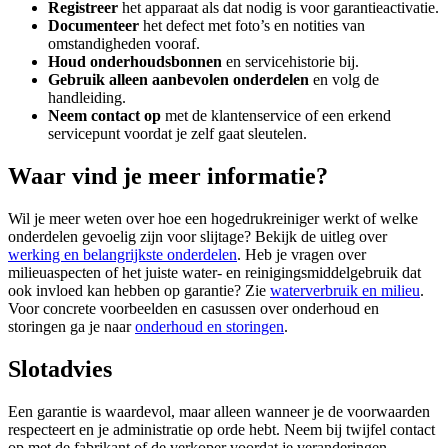
Registreer
het apparaat als dat nodig is voor garantieactivatie.
Documenteer
het defect met foto’s en notities van
omstandigheden vooraf.
Houd onderhoudsbonnen
en servicehistorie bij.
Gebruik alleen aanbevolen onderdelen
en volg de
handleiding.
Neem contact op
met de klantenservice of een erkend
servicepunt voordat je zelf gaat sleutelen.
Waar vind je meer informatie?
Wil je meer weten over hoe een hogedrukreiniger werkt of welke
onderdelen gevoelig zijn voor slijtage? Bekijk de uitleg over
werking en belangrijkste onderdelen
. Heb je vragen over
milieuaspecten of het juiste water- en reinigingsmiddelgebruik dat
ook invloed kan hebben op garantie? Zie
waterverbruik en milieu
.
Voor concrete voorbeelden en casussen over onderhoud en
storingen ga je naar
onderhoud en storingen
.
Slotadvies
Een garantie is waardevol, maar alleen wanneer je de voorwaarden
respecteert en je administratie op orde hebt. Neem bij twijfel contact
op met de fabrikant of de verkoper voordat je veranderingen