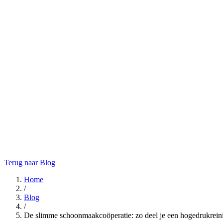
Terug naar Blog
Home
/
Blog
/
De slimme schoonmaakcoöperatie: zo deel je een hogedrukreinig