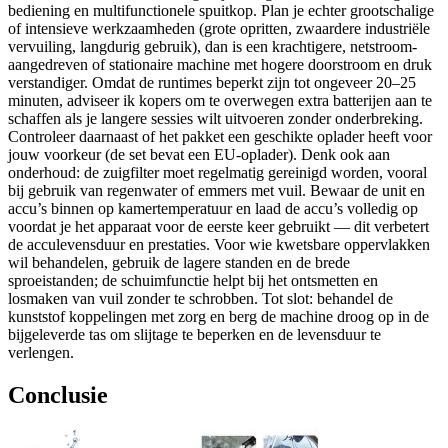
bediening en multifunctionele spuitkop. Plan je echter grootschalige
of intensieve werkzaamheden (grote opritten, zwaardere industriële
vervuiling, langdurig gebruik), dan is een krachtigere, netstroom-
aangedreven of stationaire machine met hogere doorstroom en druk
verstandiger. Omdat de runtimes beperkt zijn tot ongeveer 20–25
minuten, adviseer ik kopers om te overwegen extra batterijen aan te
schaffen als je langere sessies wilt uitvoeren zonder onderbreking.
Controleer daarnaast of het pakket een geschikte oplader heeft voor
jouw voorkeur (de set bevat een EU-oplader). Denk ook aan
onderhoud: de zuigfilter moet regelmatig gereinigd worden, vooral
bij gebruik van regenwater of emmers met vuil. Bewaar de unit en
accu’s binnen op kamertemperatuur en laad de accu’s volledig op
voordat je het apparaat voor de eerste keer gebruikt — dit verbetert
de acculevensduur en prestaties. Voor wie kwetsbare oppervlakken
wil behandelen, gebruik de lagere standen en de brede
sproeistanden; de schuimfunctie helpt bij het ontsmetten en
losmaken van vuil zonder te schrobben. Tot slot: behandel de
kunststof koppelingen met zorg en berg de machine droog op in de
bijgeleverde tas om slijtage te beperken en de levensduur te
verlengen.
Conclusie