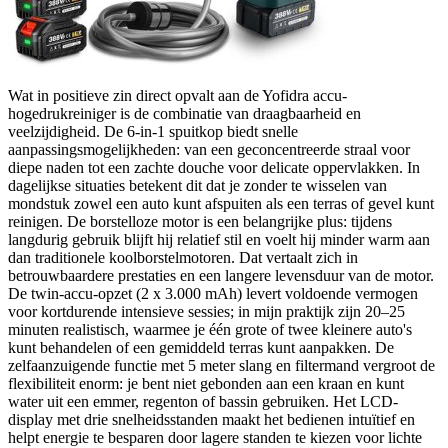
Wat in positieve zin direct opvalt aan de Yofidra accu-
hogedrukreiniger is de combinatie van draagbaarheid en
veelzijdigheid. De 6-in-1 spuitkop biedt snelle
aanpassingsmogelijkheden: van een geconcentreerde straal voor
diepe naden tot een zachte douche voor delicate oppervlakken. In
dagelijkse situaties betekent dit dat je zonder te wisselen van
mondstuk zowel een auto kunt afspuiten als een terras of gevel kunt
reinigen. De borstelloze motor is een belangrijke plus: tijdens
langdurig gebruik blijft hij relatief stil en voelt hij minder warm aan
dan traditionele koolborstelmotoren. Dat vertaalt zich in
betrouwbaardere prestaties en een langere levensduur van de motor.
De twin-accu-opzet (2 x 3.000 mAh) levert voldoende vermogen
voor kortdurende intensieve sessies; in mijn praktijk zijn 20–25
minuten realistisch, waarmee je één grote of twee kleinere auto's
kunt behandelen of een gemiddeld terras kunt aanpakken. De
zelfaanzuigende functie met 5 meter slang en filtermand vergroot de
flexibiliteit enorm: je bent niet gebonden aan een kraan en kunt
water uit een emmer, regenton of bassin gebruiken. Het LCD-
display met drie snelheidsstanden maakt het bedienen intuïtief en
helpt energie te besparen door lagere standen te kiezen voor lichte