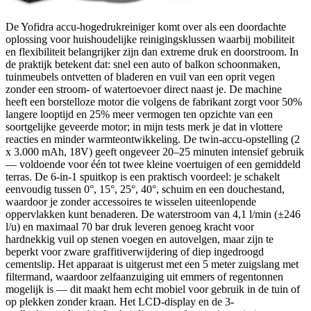
De Yofidra accu-hogedrukreiniger komt over als een doordachte
oplossing voor huishoudelijke reinigingsklussen waarbij mobiliteit
en flexibiliteit belangrijker zijn dan extreme druk en doorstroom. In
de praktijk betekent dat: snel een auto of balkon schoonmaken,
tuinmeubels ontvetten of bladeren en vuil van een oprit vegen
zonder een stroom- of watertoevoer direct naast je. De machine
heeft een borstelloze motor die volgens de fabrikant zorgt voor 50%
langere looptijd en 25% meer vermogen ten opzichte van een
soortgelijke geveerde motor; in mijn tests merk je dat in vlottere
reacties en minder warmteontwikkeling. De twin-accu-opstelling (2
x 3.000 mAh, 18V) geeft ongeveer 20–25 minuten intensief gebruik
— voldoende voor één tot twee kleine voertuigen of een gemiddeld
terras. De 6-in-1 spuitkop is een praktisch voordeel: je schakelt
eenvoudig tussen 0°, 15°, 25°, 40°, schuim en een douchestand,
waardoor je zonder accessoires te wisselen uiteenlopende
oppervlakken kunt benaderen. De waterstroom van 4,1 l/min (±246
l/u) en maximaal 70 bar druk leveren genoeg kracht voor
hardnekkig vuil op stenen voegen en autovelgen, maar zijn te
beperkt voor zware graffitiverwijdering of diep ingedroogd
cementslip. Het apparaat is uitgerust met een 5 meter zuigslang met
filtermand, waardoor zelfaanzuiging uit emmers of regentonnen
mogelijk is — dit maakt hem echt mobiel voor gebruik in de tuin of
op plekken zonder kraan. Het LCD-display en de 3-