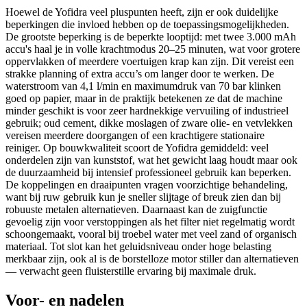
Hoewel de Yofidra veel pluspunten heeft, zijn er ook duidelijke
beperkingen die invloed hebben op de toepassingsmogelijkheden.
De grootste beperking is de beperkte looptijd: met twee 3.000 mAh
accu's haal je in volle krachtmodus 20–25 minuten, wat voor grotere
oppervlakken of meerdere voertuigen krap kan zijn. Dit vereist een
strakke planning of extra accu’s om langer door te werken. De
waterstroom van 4,1 l/min en maximumdruk van 70 bar klinken
goed op papier, maar in de praktijk betekenen ze dat de machine
minder geschikt is voor zeer hardnekkige vervuiling of industrieel
gebruik; oud cement, dikke moslagen of zware olie- en vetvlekken
vereisen meerdere doorgangen of een krachtigere stationaire
reiniger. Op bouwkwaliteit scoort de Yofidra gemiddeld: veel
onderdelen zijn van kunststof, wat het gewicht laag houdt maar ook
de duurzaamheid bij intensief professioneel gebruik kan beperken.
De koppelingen en draaipunten vragen voorzichtige behandeling,
want bij ruw gebruik kun je sneller slijtage of breuk zien dan bij
robuuste metalen alternatieven. Daarnaast kan de zuigfunctie
gevoelig zijn voor verstoppingen als het filter niet regelmatig wordt
schoongemaakt, vooral bij troebel water met veel zand of organisch
materiaal. Tot slot kan het geluidsniveau onder hoge belasting
merkbaar zijn, ook al is de borstelloze motor stiller dan alternatieven
— verwacht geen fluisterstille ervaring bij maximale druk.
Voor- en nadelen