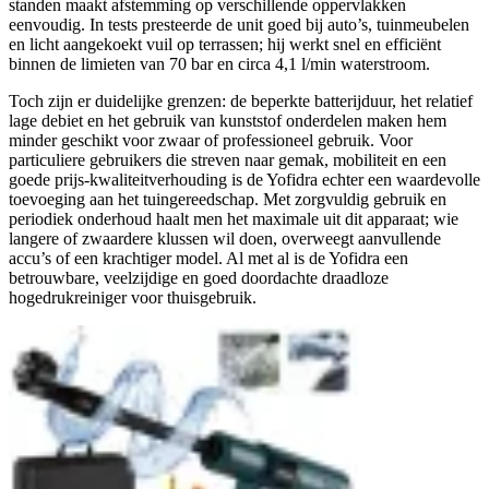
standen maakt afstemming op verschillende oppervlakken
eenvoudig. In tests presteerde de unit goed bij auto’s, tuinmeubelen
en licht aangekoekt vuil op terrassen; hij werkt snel en efficiënt
binnen de limieten van 70 bar en circa 4,1 l/min waterstroom.
Toch zijn er duidelijke grenzen: de beperkte batterijduur, het relatief
lage debiet en het gebruik van kunststof onderdelen maken hem
minder geschikt voor zwaar of professioneel gebruik. Voor
particuliere gebruikers die streven naar gemak, mobiliteit en een
goede prijs-kwaliteitverhouding is de Yofidra echter een waardevolle
toevoeging aan het tuingereedschap. Met zorgvuldig gebruik en
periodiek onderhoud haalt men het maximale uit dit apparaat; wie
langere of zwaardere klussen wil doen, overweegt aanvullende
accu’s of een krachtiger model. Al met al is de Yofidra een
betrouwbare, veelzijdige en goed doordachte draadloze
hogedrukreiniger voor thuisgebruik.