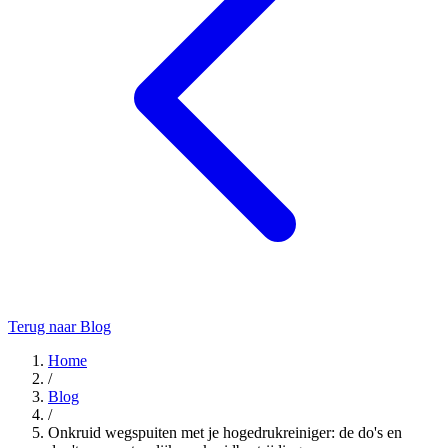
Terug naar Blog
Home
/
Blog
/
Onkruid wegspuiten met je hogedrukreiniger: de do's en