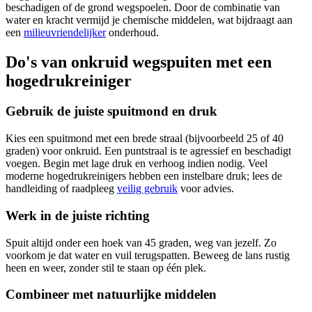
beschadigen of de grond wegspoelen. Door de combinatie van
water en kracht vermijd je chemische middelen, wat bijdraagt aan
een
milieuvriendelijker
onderhoud.
Do's van onkruid wegspuiten met een
hogedrukreiniger
Gebruik de juiste spuitmond en druk
Kies een spuitmond met een brede straal (bijvoorbeeld 25 of 40
graden) voor onkruid. Een puntstraal is te agressief en beschadigt
voegen. Begin met lage druk en verhoog indien nodig. Veel
moderne hogedrukreinigers hebben een instelbare druk; lees de
handleiding of raadpleeg
veilig gebruik
voor advies.
Werk in de juiste richting
Spuit altijd onder een hoek van 45 graden, weg van jezelf. Zo
voorkom je dat water en vuil terugspatten. Beweeg de lans rustig
heen en weer, zonder stil te staan op één plek.
Combineer met natuurlijke middelen