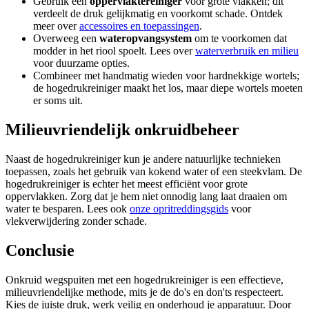
Gebruik een
oppervlaktereiniger
voor grote vlakken; dit
verdeelt de druk gelijkmatig en voorkomt schade. Ontdek
meer over
accessoires en toepassingen
.
Overweeg een
wateropvangsystem
om te voorkomen dat
modder in het riool spoelt. Lees over
waterverbruik en milieu
voor duurzame opties.
Combineer met handmatig wieden voor hardnekkige wortels;
de hogedrukreiniger maakt het los, maar diepe wortels moeten
er soms uit.
Milieuvriendelijk onkruidbeheer
Naast de hogedrukreiniger kun je andere natuurlijke technieken
toepassen, zoals het gebruik van kokend water of een steekvlam. De
hogedrukreiniger is echter het meest efficiënt voor grote
oppervlakken. Zorg dat je hem niet onnodig lang laat draaien om
water te besparen. Lees ook
onze opritreddingsgids
voor
vlekverwijdering zonder schade.
Conclusie
Onkruid wegspuiten met een hogedrukreiniger is een effectieve,
milieuvriendelijke methode, mits je de do's en don'ts respecteert.
Kies de juiste druk, werk veilig en onderhoud je apparatuur. Door